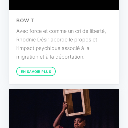
BOW'T
Avec force et comme un cri de liberté,
Rhodnie Désir aborde le propos et
l’impact psychique associé à la
migration et à la déportation.
EN SAVOIR PLUS