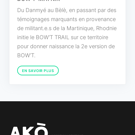
Du Danmyé au Bèlè, en passant par des
témoignages marquants en provenance
de militant.e.s de la Martinique, Rhodnie
initie le BOW’T TRAIL sur ce territoire
pour donner naissance la 2e version de
BOW’T.
EN SAVOIR PLUS