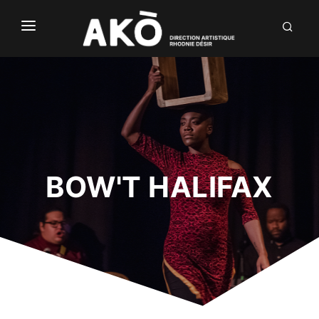
NÒUS
LABÒ
DIALÒG
INVENTIÒNS
DÒCU
BOW'T HALIFAX
EN