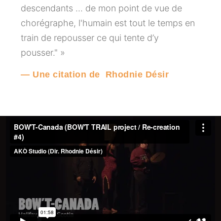
descendants ... de mon point de vue de
chorégraphe, l'humain est tout le temps en
train de repousser ce qui tente d’y
pousser." »
— Une citation de Rhodnie Désir