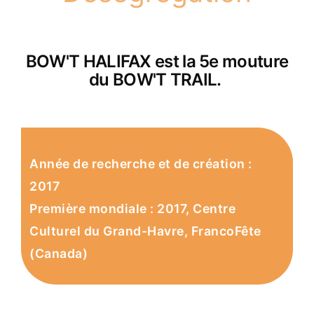
BOW'T HALIFAX est la 5e mouture
du BOW'T TRAIL.
Année de recherche et de création :
2017
Première mondiale : 2017, Centre
Culturel du Grand-Havre, FrancoFête
(Canada)