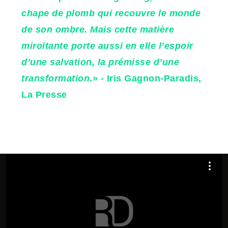
chape de plomb qui recouvre le monde
de son ombre. Mais cette matière
miroitante porte aussi en elle l’espoir
d’une salvation, la prémisse d’une
transformation
.» - Iris Gagnon-Paradis,
La Presse