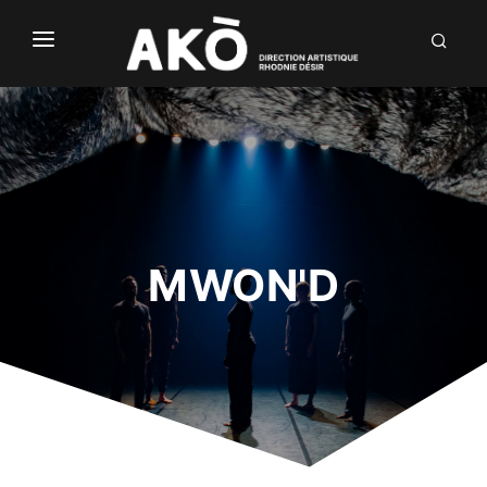
NÒUS
LABÒ
DIALÒG
INVENTIÒNS
DÒCU
MWON'D
EN