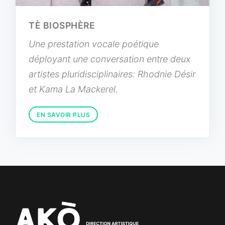
TÈ BIOSPHÈRE
Une prestation vocale poétique
déployant une conversation entre deux
artistes pluridisciplinaires: Rhodnie Désir
et Kama La Mackerel.
EN SAVOIR PLUS