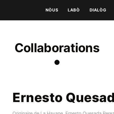
NÒUS
LABÒ
DIALÒG
Collaborations
Ernesto Quesad
Originaire de La Havane, Ernesto Quesada Perez 