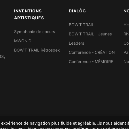
INVENTIONS
DIALÒG
N
ARTISTIQUES
BOW'T TRAIL
Hi
Symphonie de coeurs
BOW'T TRAIL - Jeunes
Rh
MWON'D
Leaders
Co
BOW'T TRAIL Rétrospek
Conférence - CRÉATION
Pa
es,
Conférence - MÉMOIRE
No
e expérience de navigation plus fluide et agréable. Ils nous aident
re vos besoins. Vous pouvez gérer vos préférences en matière de c