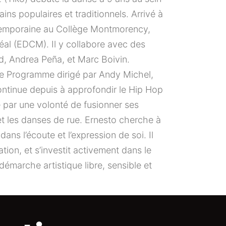
ains populaires et traditionnels. Arrivé à
ntemporaine au Collège Montmorency,
al (EDCM). Il y collabore avec des
, Andrea Peña, et Marc Boivin.
 le Programme dirigé par Andy Michel,
continue depuis à approfondir le Hip Hop
 par une volonté de fusionner ses
t les danses de rue. Ernesto cherche à
ans l’écoute et l’expression de soi. Il
tion, et s’investit activement dans le
démarche artistique libre, sensible et