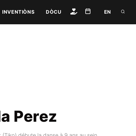
INVENTIÒNS
DÒCU
EN
a Perez
(Tiko) débute la danse à 9 ans au sein