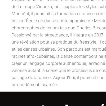
de la troupe Vidanza, où il explore les styles cub
Montréal, il poursuit sa formation en danse co
puis à l’École de danse contemporaine de Montré
chorégraphes de renom tels que Charles Brecard
Passionné par la streetdance, il intègre en 2017
une révélation pour sa pratique du freestyle. Il 
et les danses urbaines. Son parcours est marqué
racines afro-cubaines, la danse contemporaine e
créer un langage corporel authentique, enraciné d
valorise autant la scène que le processus de créa
partage de la danse. Aujourd’hui, il poursuit une 
profondément incarnée.