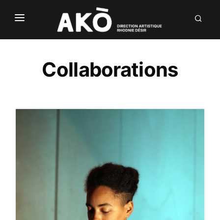
NÒUS
LABÒ
Collaborations
DIALÒG
INVENTIÒNS
DÒCU
EN