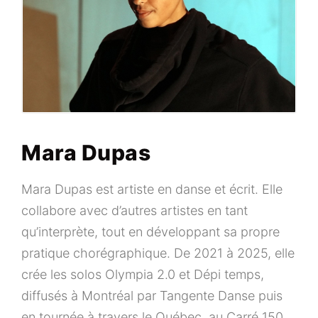
Mara Dupas
Mara Dupas est artiste en danse et écrit. Elle
collabore avec d’autres artistes en tant
qu’interprète, tout en développant sa propre
pratique chorégraphique. De 2021 à 2025, elle
crée les solos
Olympia 2.0
et
Dépi temps
,
diffusés à Montréal par Tangente Danse puis
en tournée à travers le Québec, au Carré 150,