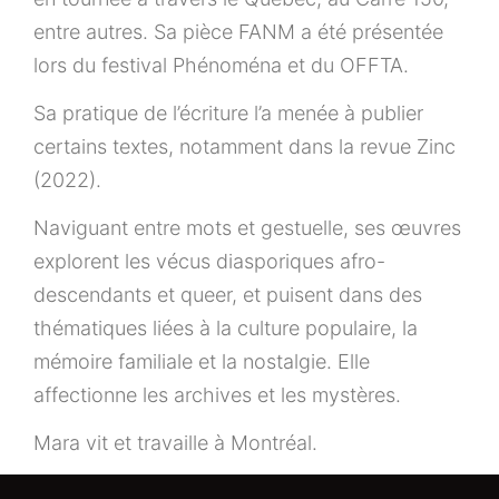
entre autres. Sa pièce
FANM
a été présentée
lors du festival Phénoména et du OFFTA.
Sa pratique de l’
écriture
l’a menée à publier
certains textes, notamment dans la revue Zinc
(2022).
Naviguant entre mots et gestuelle, ses œuvres
explorent les vécus diasporiques afro-
descendants et queer, et puisent dans des
thématiques liées à la culture populaire, la
mémoire familiale et la nostalgie. Elle
affectionne les archives et les mystères.
Mara vit et travaille à Montréal.