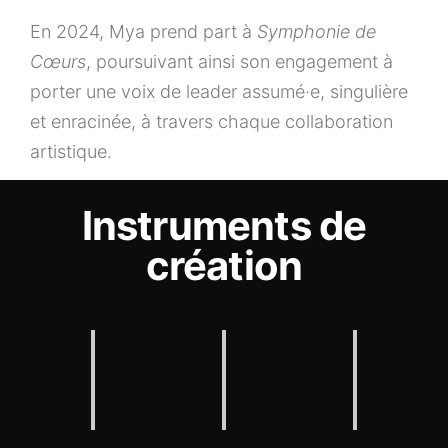
En 2024, Mya prend part à
Symphonie de
Cœurs
, poursuivant ainsi son engagement à
porter une voix de leader assumé·e, singulière
et enracinée, à travers chaque collaboration
artistique.
Instruments de
création