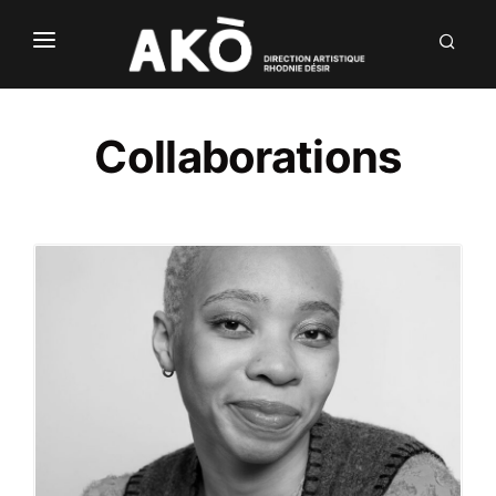
NÒUS
LABÒ
Collaborations
DIALÒG
INVENTIÒNS
DÒCU
EN